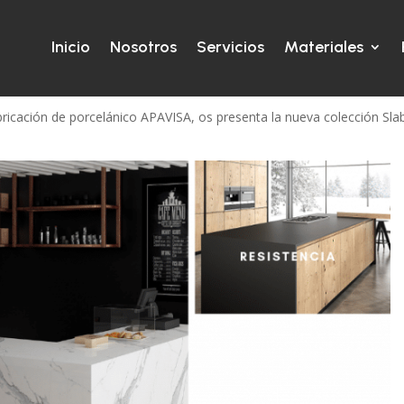
Inicio
Nosotros
Servicios
Materiales
OP
bricación de porcelánico APAVISA, os presenta la nueva colección Sla