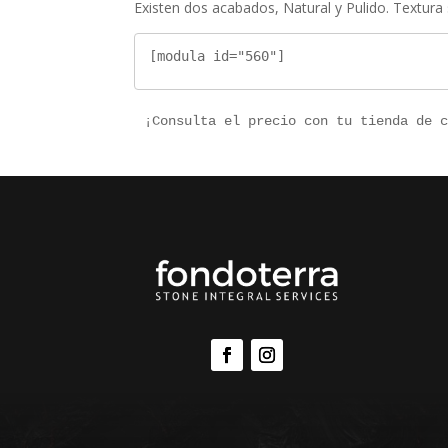
Existen dos acabados, Natural y Pulido. Textura 
[modula id="560"]
¡Consulta el precio con tu tienda de 