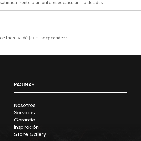
satinada frente a un brillo espectacular. Tú decides
cocinas y déjate sorprender!
PÁGINAS
Nosotros
Servicios
Garantía
Inspiración
Stone Gallery