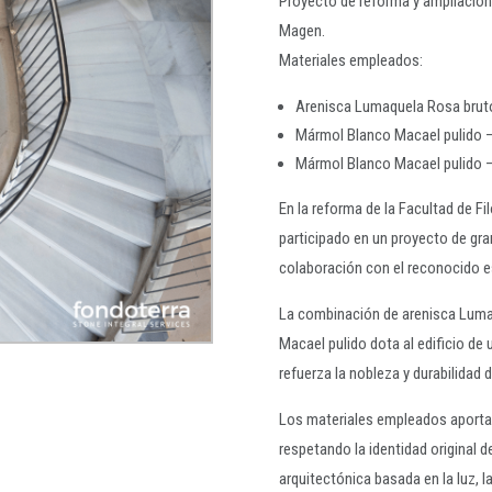
Proyecto de reforma y ampliación 
Magen.
Materiales empleados:
Arenisca Lumaquela Rosa brut
Mármol Blanco Macael pulido –
Mármol Blanco Macael pulido –
En la reforma de la Facultad de F
participado en un proyecto de gran
colaboración con el reconocido 
La combinación de arenisca Luma
Macael pulido dota al edificio de 
refuerza la nobleza y durabilidad
Los materiales empleados aporta
respetando la identidad original d
arquitectónica basada en la luz, la